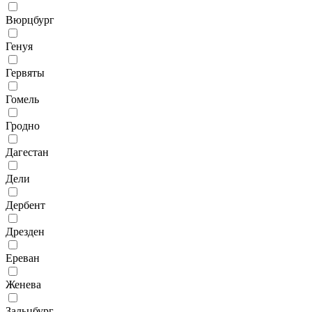
Вюрцбург
Генуя
Гервяты
Гомель
Гродно
Дагестан
Дели
Дербент
Дрезден
Ереван
Женева
Зальцбург