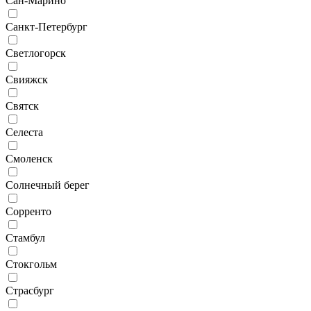
Сан-Марино
Санкт-Петербург
Светлогорск
Свияжск
Святск
Селеста
Смоленск
Солнечный берег
Сорренто
Стамбул
Стокгольм
Страсбург